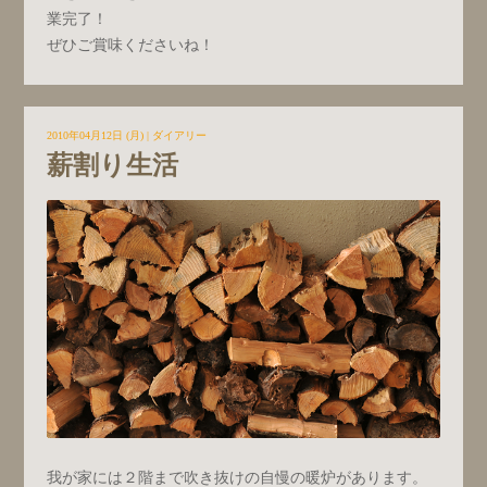
業完了！
ぜひご賞味くださいね！
2010年04月12日 (月)
|
ダイアリー
薪割り生活
我が家には２階まで吹き抜けの自慢の暖炉があります。