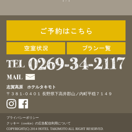
1 / 1
志賀高原 ホテルタキモト
〒３８１-０４０１ 長野県下高井郡山ノ内町平穏７１４９
プライバシーポリシー
クッキー（cookie）の広告配信利用について
COPYRIGHT(C) 2014 HOTEL TAKIMOTO ALL RIGHT RESERVED.