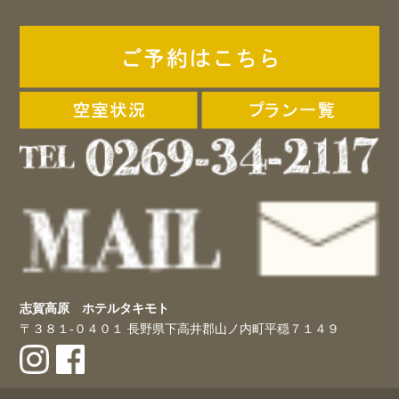
志賀高原 ホテルタキモト
〒３８１-０４０１ 長野県下高井郡山ノ内町平穏７１４９