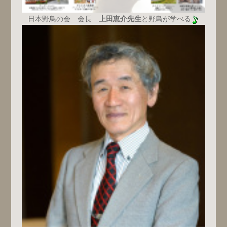
日本野鳥の会 会長
上田恵介先生
と野鳥が学べる