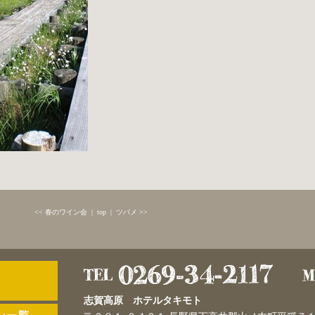
<< 春のワイン会
|
top
|
ツバメ >>
志賀高原 ホテルタキモト