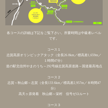
各コースの詳細は下記をご覧下さい。所要時間は中級者レベル
です。
コース１
志賀高原オリンピックアタック（全長26.8km／標高差1,659m／
１時間47分）
道の駅北信州やまのうち～292号線志賀高原道路～国道最高地点
コース２
志賀～秋山郷～志賀（全長133.6km／標高差2,957m／８時間47
分）
高天ヶ原発着 秋山郷～栄村 信号ゼロルート
コース３