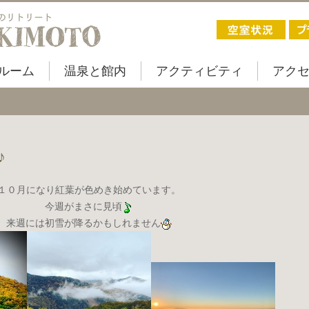
ルーム
温泉と館内
アクティビティ
アク
♪
１０月になり紅葉が色めき始めています。
今週がまさに見頃
来週には初雪が降るかもしれません