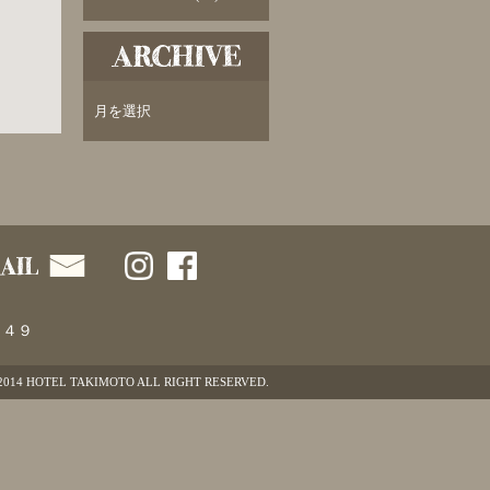
月を選択
１４９
2014 HOTEL TAKIMOTO ALL RIGHT RESERVED.