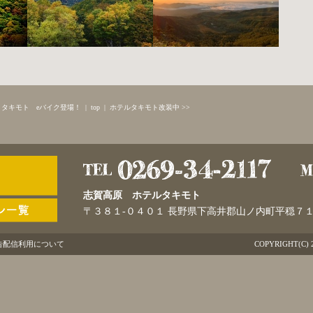
< タキモト eバイク登場！
|
top
|
ホテルタキモト改装中 >>
志賀高原 ホテルタキモト
〒３８１-０４０１ 長野県下高井郡山ノ内町平穏７
広告配信利用について
COPYRIGHT(C) 